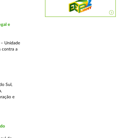
gal e
o – Unidade
s contra a
do Sul,
,
uração e
udo