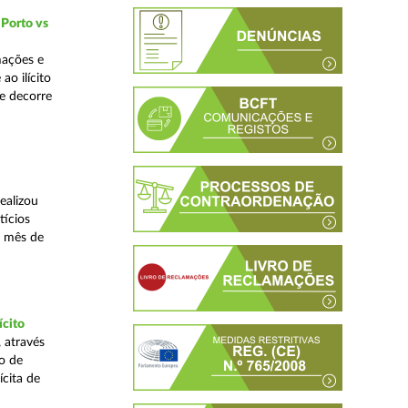
 Porto vs
mações e
o ilícito
ue decorre
ealizou
tícios
o mês de
ícito
 através
o de
ícita de