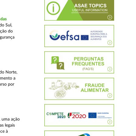
idas
do Sul,
ação do
egurança
do Norte,
imento a
urso por
, uma ação
as legais
ace à