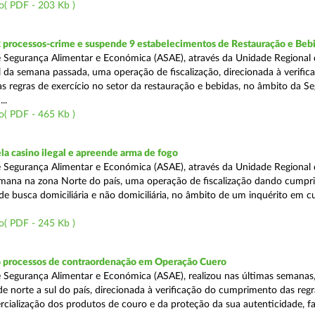
o( PDF - 203 Kb )
2 processos-crime e suspende 9 estabelecimentos de Restauração e Beb
 Segurança Alimentar e Económica (ASAE), através da Unidade Regional 
al da semana passada, uma operação de fiscalização, direcionada à verific
 regras de exercício no setor da restauração e bebidas, no âmbito da S
..
o( PDF - 465 Kb )
a casino ilegal e apreende arma de fogo
 Segurança Alimentar e Económica (ASAE), através da Unidade Regional 
semana na zona Norte do país, uma operação de fiscalização dando cumpr
e busca domiciliária e não domiciliária, no âmbito de um inquérito em c
o( PDF - 245 Kb )
6 processos de contraordenação em Operação Cuero
 Segurança Alimentar e Económica (ASAE), realizou nas últimas semanas
 de norte a sul do país, direcionada à verificação do cumprimento das regr
ercialização dos produtos de couro e da proteção da sua autenticidade, f