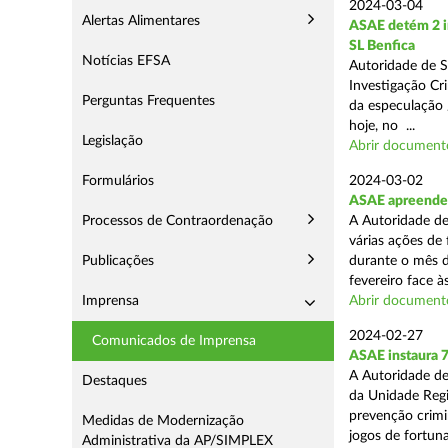
2024-03-04
Alertas Alimentares
ASAE detém 2 in
SL Benfica
Notícias EFSA
Autoridade de S
Investigação Cr
Perguntas Frequentes
da especulação /
hoje, no ...
Legislação
Abrir document
Formulários
2024-03-02
ASAE apreende 7
Processos de Contraordenação
A Autoridade de
várias ações de
Publicações
durante o mês d
fevereiro face às
Imprensa
Abrir document
2024-02-27
Comunicados de Imprensa
ASAE instaura 7
A Autoridade de
Destaques
da Unidade Regi
prevenção crimin
Medidas de Modernização
jogos de fortuna
Administrativa da AP/SIMPLEX