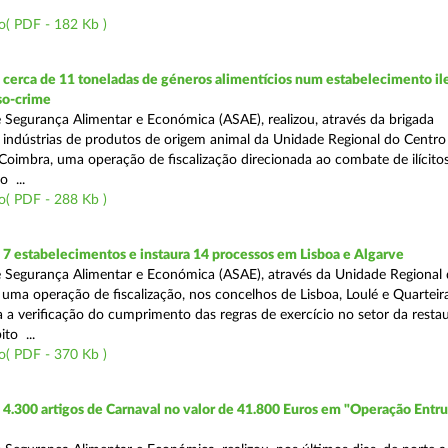
o( PDF - 182 Kb )
erca de 11 toneladas de géneros alimentícios num estabelecimento ile
so-crime
 Segurança Alimentar e Económica (ASAE), realizou, através da brigada
e indústrias de produtos de origem animal da Unidade Regional do Centr
Coimbra, uma operação de fiscalização direcionada ao combate de ilícito
o ...
o( PDF - 288 Kb )
7 estabelecimentos e instaura 14 processos em Lisboa e Algarve
 Segurança Alimentar e Económica (ASAE), através da Unidade Regional 
 uma operação de fiscalização, nos concelhos de Lisboa, Loulé e Quarteira
a a verificação do cumprimento das regras de exercício no setor da resta
to ...
o( PDF - 370 Kb )
4.300 artigos de Carnaval no valor de 41.800 Euros em "Operação Entr