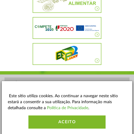
POLÍTICA DE PRIVACIDADE
TERMOS E CONDIÇÕES
Este sítio utiliza cookies. Ao continuar a navegar neste sítio
estará a consentir a sua utilização. Para informação mais
MAPA DO SITE
detalhada consulte a
Política de Privacidade
.
CONTACTOS
ACEITO
ACESSIBILIDADE