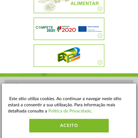
POLÍTICA DE PRIVACIDADE
TERMOS E CONDIÇÕES
Este sítio utiliza cookies. Ao continuar a navegar neste sítio
estará a consentir a sua utilização. Para informação mais
MAPA DO SITE
detalhada consulte a
Política de Privacidade
.
CONTACTOS
ACEITO
ACESSIBILIDADE