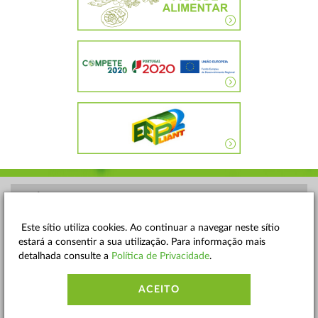
POLÍTICA DE PRIVACIDADE
TERMOS E CONDIÇÕES
Este sítio utiliza cookies. Ao continuar a navegar neste sítio
estará a consentir a sua utilização. Para informação mais
MAPA DO SITE
detalhada consulte a
Política de Privacidade
.
CONTACTOS
ACEITO
ACESSIBILIDADE