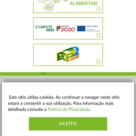
POLÍTICA DE PRIVACIDADE
TERMOS E CONDIÇÕES
Este sítio utiliza cookies. Ao continuar a navegar neste sítio
estará a consentir a sua utilização. Para informação mais
MAPA DO SITE
detalhada consulte a
Política de Privacidade
.
CONTACTOS
ACEITO
ACESSIBILIDADE