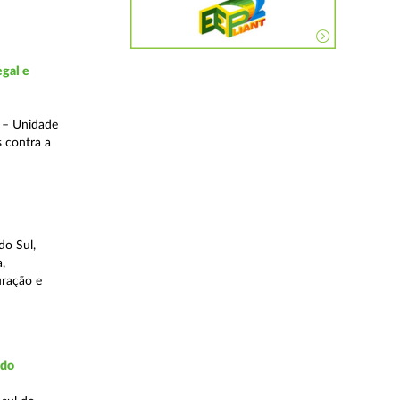
gal e
o – Unidade
s contra a
do Sul,
,
uração e
udo