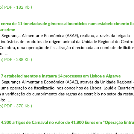
o( PDF - 182 Kb )
erca de 11 toneladas de géneros alimentícios num estabelecimento ile
so-crime
 Segurança Alimentar e Económica (ASAE), realizou, através da brigada
e indústrias de produtos de origem animal da Unidade Regional do Centr
Coimbra, uma operação de fiscalização direcionada ao combate de ilícito
o ...
o( PDF - 288 Kb )
7 estabelecimentos e instaura 14 processos em Lisboa e Algarve
 Segurança Alimentar e Económica (ASAE), através da Unidade Regional 
 uma operação de fiscalização, nos concelhos de Lisboa, Loulé e Quarteira
a a verificação do cumprimento das regras de exercício no setor da resta
to ...
o( PDF - 370 Kb )
4.300 artigos de Carnaval no valor de 41.800 Euros em "Operação Entr