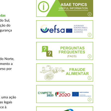
idas
do Sul,
ação do
egurança
do Norte,
imento a
urso por
, uma ação
as legais
ace à