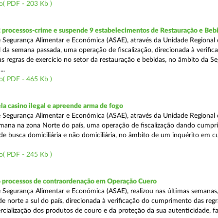
o( PDF - 203 Kb )
2 processos-crime e suspende 9 estabelecimentos de Restauração e Beb
 Segurança Alimentar e Económica (ASAE), através da Unidade Regional 
al da semana passada, uma operação de fiscalização, direcionada à verific
 regras de exercício no setor da restauração e bebidas, no âmbito da S
..
o( PDF - 465 Kb )
a casino ilegal e apreende arma de fogo
 Segurança Alimentar e Económica (ASAE), através da Unidade Regional 
semana na zona Norte do país, uma operação de fiscalização dando cumpr
e busca domiciliária e não domiciliária, no âmbito de um inquérito em c
o( PDF - 245 Kb )
6 processos de contraordenação em Operação Cuero
 Segurança Alimentar e Económica (ASAE), realizou nas últimas semanas
 de norte a sul do país, direcionada à verificação do cumprimento das regr
ercialização dos produtos de couro e da proteção da sua autenticidade, f