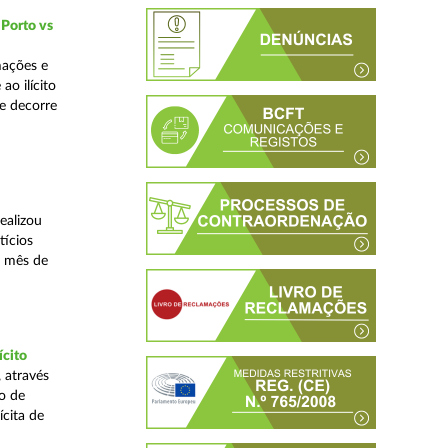
 Porto vs
mações e
o ilícito
ue decorre
ealizou
tícios
o mês de
ícito
 através
o de
ícita de