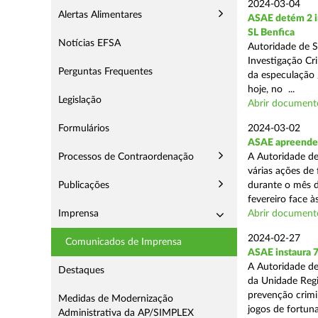
2024-03-04
Alertas Alimentares
ASAE detém 2 in
SL Benfica
Notícias EFSA
Autoridade de S
Investigação Cr
Perguntas Frequentes
da especulação /
hoje, no ...
Legislação
Abrir document
Formulários
2024-03-02
ASAE apreende 7
Processos de Contraordenação
A Autoridade de
várias ações de
Publicações
durante o mês d
fevereiro face às
Imprensa
Abrir document
2024-02-27
Comunicados de Imprensa
ASAE instaura 7
A Autoridade de
Destaques
da Unidade Regi
prevenção crimin
Medidas de Modernização
jogos de fortuna
Administrativa da AP/SIMPLEX