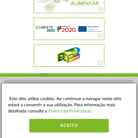
POLÍTICA DE PRIVACIDADE
TERMOS E CONDIÇÕES
Este sítio utiliza cookies. Ao continuar a navegar neste sítio
estará a consentir a sua utilização. Para informação mais
MAPA DO SITE
detalhada consulte a
Política de Privacidade
.
CONTACTOS
ACEITO
ACESSIBILIDADE