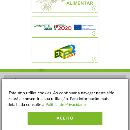
POLÍTICA DE PRIVACIDADE
TERMOS E CONDIÇÕES
Este sítio utiliza cookies. Ao continuar a navegar neste sítio
estará a consentir a sua utilização. Para informação mais
MAPA DO SITE
detalhada consulte a
Política de Privacidade
.
CONTACTOS
ACEITO
ACESSIBILIDADE