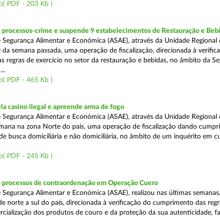
o( PDF - 203 Kb )
2 processos-crime e suspende 9 estabelecimentos de Restauração e Beb
 Segurança Alimentar e Económica (ASAE), através da Unidade Regional 
al da semana passada, uma operação de fiscalização, direcionada à verific
 regras de exercício no setor da restauração e bebidas, no âmbito da S
..
o( PDF - 465 Kb )
a casino ilegal e apreende arma de fogo
 Segurança Alimentar e Económica (ASAE), através da Unidade Regional 
semana na zona Norte do país, uma operação de fiscalização dando cumpr
e busca domiciliária e não domiciliária, no âmbito de um inquérito em c
o( PDF - 245 Kb )
6 processos de contraordenação em Operação Cuero
 Segurança Alimentar e Económica (ASAE), realizou nas últimas semanas
 de norte a sul do país, direcionada à verificação do cumprimento das regr
ercialização dos produtos de couro e da proteção da sua autenticidade, f