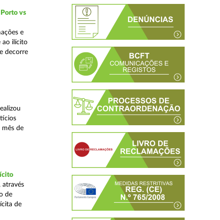
 Porto vs
mações e
o ilícito
ue decorre
ealizou
tícios
o mês de
ícito
 através
o de
ícita de