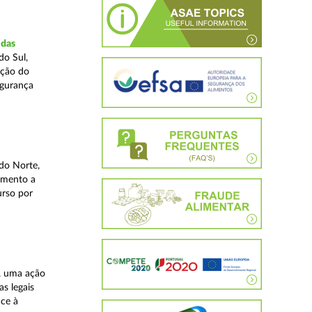
idas
do Sul,
ação do
egurança
do Norte,
imento a
urso por
, uma ação
as legais
ace à