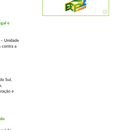
gal e
o – Unidade
s contra a
do Sul,
,
uração e
udo