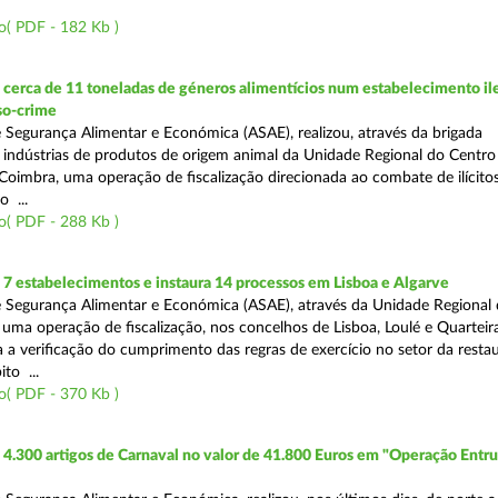
o( PDF - 182 Kb )
erca de 11 toneladas de géneros alimentícios num estabelecimento ile
so-crime
 Segurança Alimentar e Económica (ASAE), realizou, através da brigada
e indústrias de produtos de origem animal da Unidade Regional do Centr
Coimbra, uma operação de fiscalização direcionada ao combate de ilícito
o ...
o( PDF - 288 Kb )
7 estabelecimentos e instaura 14 processos em Lisboa e Algarve
 Segurança Alimentar e Económica (ASAE), através da Unidade Regional 
 uma operação de fiscalização, nos concelhos de Lisboa, Loulé e Quarteira
a a verificação do cumprimento das regras de exercício no setor da resta
to ...
o( PDF - 370 Kb )
4.300 artigos de Carnaval no valor de 41.800 Euros em "Operação Entr