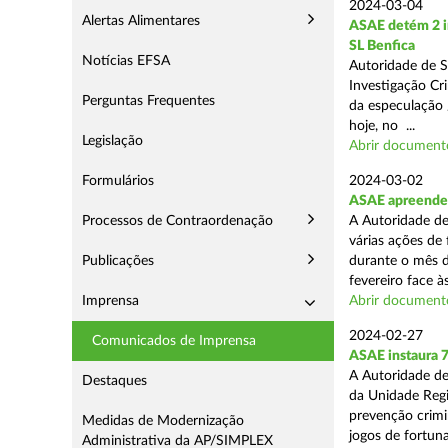
2024-03-04
Alertas Alimentares
ASAE detém 2 in
SL Benfica
Notícias EFSA
Autoridade de S
Investigação Cr
Perguntas Frequentes
da especulação /
hoje, no ...
Legislação
Abrir document
Formulários
2024-03-02
ASAE apreende 7
Processos de Contraordenação
A Autoridade de
várias ações de
Publicações
durante o mês d
fevereiro face às
Imprensa
Abrir document
2024-02-27
Comunicados de Imprensa
ASAE instaura 7
A Autoridade de
Destaques
da Unidade Regi
prevenção crimin
Medidas de Modernização
jogos de fortuna
Administrativa da AP/SIMPLEX