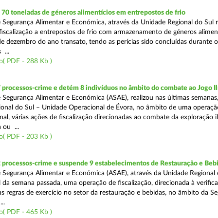
0 toneladas de géneros alimentícios em entrepostos de frio
 Segurança Alimentar e Económica, através da Unidade Regional do Sul r
 fiscalização a entrepostos de frio com armazenamento de géneros alimen
e dezembro do ano transato, tendo as perícias sido concluídas durante 
 ...
o( PDF - 288 Kb )
 processos-crime e detém 8 indivíduos no âmbito do combate ao Jogo Il
 Segurança Alimentar e Económica (ASAE), realizou nas últimas semanas,
onal do Sul – Unidade Operacional de Évora, no âmbito de uma operaçã
al, várias ações de fiscalização direcionadas ao combate da exploração il
 ou ...
o( PDF - 203 Kb )
2 processos-crime e suspende 9 estabelecimentos de Restauração e Beb
 Segurança Alimentar e Económica (ASAE), através da Unidade Regional 
al da semana passada, uma operação de fiscalização, direcionada à verific
 regras de exercício no setor da restauração e bebidas, no âmbito da S
..
o( PDF - 465 Kb )