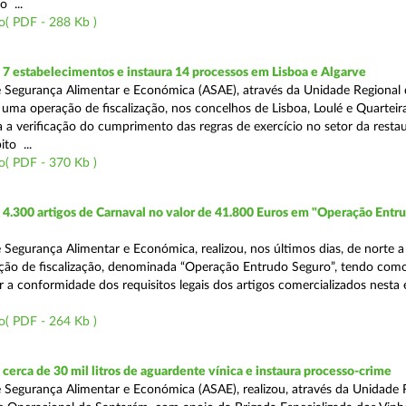
o ...
o( PDF - 288 Kb )
7 estabelecimentos e instaura 14 processos em Lisboa e Algarve
 Segurança Alimentar e Económica (ASAE), através da Unidade Regional 
 uma operação de fiscalização, nos concelhos de Lisboa, Loulé e Quarteira
a a verificação do cumprimento das regras de exercício no setor da resta
to ...
o( PDF - 370 Kb )
4.300 artigos de Carnaval no valor de 41.800 Euros em "Operação Entr
 Segurança Alimentar e Económica, realizou, nos últimos dias, de norte a
ção de fiscalização, denominada “Operação Entrudo Seguro”, tendo como
ar a conformidade dos requisitos legais dos artigos comercializados nesta
o( PDF - 264 Kb )
erca de 30 mil litros de aguardente vínica e instaura processo-crime
 Segurança Alimentar e Económica (ASAE), realizou, através da Unidade 