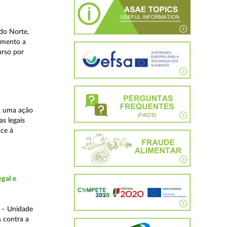
do Norte,
imento a
urso por
, uma ação
as legais
ace à
gal e
o – Unidade
s contra a