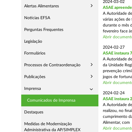
2024-03-02
Alertas Alimentares
ASAE apreende 7
A Autoridade de
Notícias EFSA
várias ações de
durante o mês d
Perguntas Frequentes
fevereiro face às
Abrir document
Legislação
2024-02-27
Formulários
ASAE instaura 7
A Autoridade de
Processos de Contraordenação
da Unidade Regi
prevenção crimin
Publicações
jogos de fortuna
Abrir document
Imprensa
2024-02-24
ASAE instaura 
Comunicados de Imprensa
A Autoridade de
realizou, no fin
Destaques
cumprimento das
Alimentar, com .
Medidas de Modernização
Abrir document
Administrativa da AP/SIMPLEX