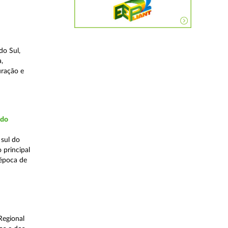
do Sul,
,
uração e
udo
 sul do
 principal
 época de
Regional