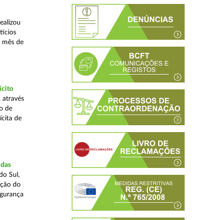
ealizou
tícios
o mês de
ícito
 através
o de
ícita de
idas
do Sul,
ação do
egurança