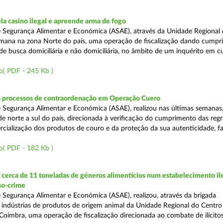
a casino ilegal e apreende arma de fogo
 Segurança Alimentar e Económica (ASAE), através da Unidade Regional 
semana na zona Norte do país, uma operação de fiscalização dando cumpr
e busca domiciliária e não domiciliária, no âmbito de um inquérito em c
o( PDF - 245 Kb )
6 processos de contraordenação em Operação Cuero
 Segurança Alimentar e Económica (ASAE), realizou nas últimas semanas
 de norte a sul do país, direcionada à verificação do cumprimento das regr
ercialização dos produtos de couro e da proteção da sua autenticidade, f
o( PDF - 182 Kb )
erca de 11 toneladas de géneros alimentícios num estabelecimento ile
so-crime
 Segurança Alimentar e Económica (ASAE), realizou, através da brigada
e indústrias de produtos de origem animal da Unidade Regional do Centr
Coimbra, uma operação de fiscalização direcionada ao combate de ilícito