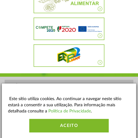
POLÍTICA DE PRIVACIDADE
TERMOS E CONDIÇÕES
Este sítio utiliza cookies. Ao continuar a navegar neste sítio
estará a consentir a sua utilização. Para informação mais
MAPA DO SITE
detalhada consulte a
Política de Privacidade
.
CONTACTOS
ACEITO
ACESSIBILIDADE