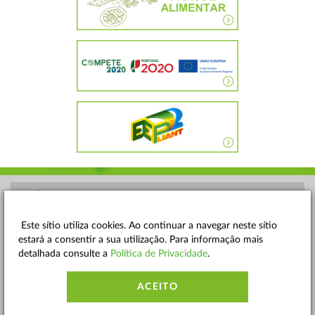
POLÍTICA DE PRIVACIDADE
TERMOS E CONDIÇÕES
Este sítio utiliza cookies. Ao continuar a navegar neste sítio
estará a consentir a sua utilização. Para informação mais
MAPA DO SITE
detalhada consulte a
Política de Privacidade
.
CONTACTOS
ACEITO
ACESSIBILIDADE