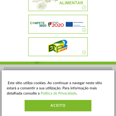
POLÍTICA DE PRIVACIDADE
TERMOS E CONDIÇÕES
Este sítio utiliza cookies. Ao continuar a navegar neste sítio
estará a consentir a sua utilização. Para informação mais
MAPA DO SITE
detalhada consulte a
Política de Privacidade
.
CONTACTOS
ACEITO
ACESSIBILIDADE