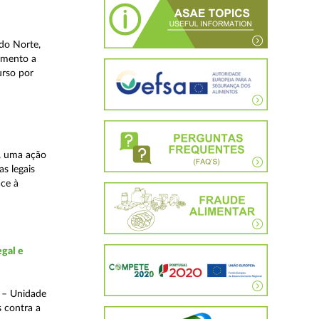
do Norte,
imento a
urso por
, uma ação
as legais
ace à
gal e
o – Unidade
s contra a