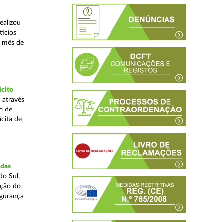
ealizou
tícios
o mês de
ícito
 através
o de
ícita de
idas
do Sul,
ação do
egurança