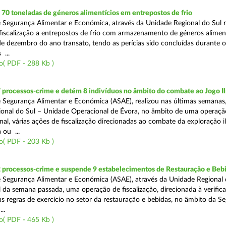
0 toneladas de géneros alimentícios em entrepostos de frio
 Segurança Alimentar e Económica, através da Unidade Regional do Sul r
 fiscalização a entrepostos de frio com armazenamento de géneros alimen
e dezembro do ano transato, tendo as perícias sido concluídas durante 
 ...
o( PDF - 288 Kb )
 processos-crime e detém 8 indivíduos no âmbito do combate ao Jogo Il
 Segurança Alimentar e Económica (ASAE), realizou nas últimas semanas,
onal do Sul – Unidade Operacional de Évora, no âmbito de uma operaçã
al, várias ações de fiscalização direcionadas ao combate da exploração il
 ou ...
o( PDF - 203 Kb )
2 processos-crime e suspende 9 estabelecimentos de Restauração e Beb
 Segurança Alimentar e Económica (ASAE), através da Unidade Regional 
al da semana passada, uma operação de fiscalização, direcionada à verific
 regras de exercício no setor da restauração e bebidas, no âmbito da S
..
o( PDF - 465 Kb )