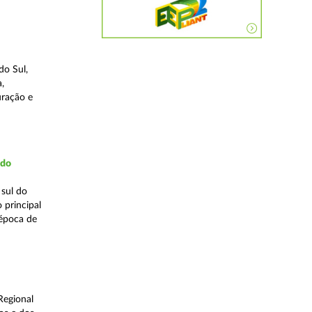
do Sul,
,
uração e
udo
 sul do
 principal
 época de
Regional