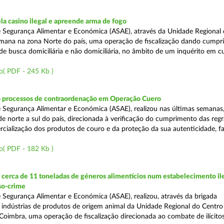
a casino ilegal e apreende arma de fogo
 Segurança Alimentar e Económica (ASAE), através da Unidade Regional 
semana na zona Norte do país, uma operação de fiscalização dando cumpr
e busca domiciliária e não domiciliária, no âmbito de um inquérito em c
o( PDF - 245 Kb )
6 processos de contraordenação em Operação Cuero
 Segurança Alimentar e Económica (ASAE), realizou nas últimas semanas
 de norte a sul do país, direcionada à verificação do cumprimento das regr
ercialização dos produtos de couro e da proteção da sua autenticidade, f
o( PDF - 182 Kb )
erca de 11 toneladas de géneros alimentícios num estabelecimento ile
so-crime
 Segurança Alimentar e Económica (ASAE), realizou, através da brigada
e indústrias de produtos de origem animal da Unidade Regional do Centr
Coimbra, uma operação de fiscalização direcionada ao combate de ilícito