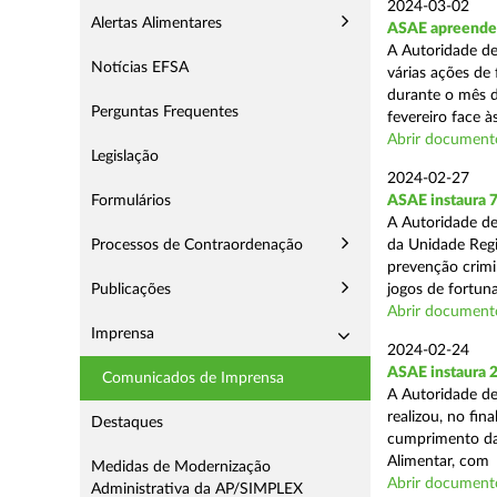
2024-03-02
Alertas Alimentares
ASAE apreende 7
A Autoridade de
Notícias EFSA
várias ações de
durante o mês d
Perguntas Frequentes
fevereiro face às
Abrir document
Legislação
2024-02-27
Formulários
ASAE instaura 7
A Autoridade de
Processos de Contraordenação
da Unidade Regi
prevenção crimin
Publicações
jogos de fortuna
Abrir document
Imprensa
2024-02-24
ASAE instaura 
Comunicados de Imprensa
A Autoridade de
realizou, no fin
Destaques
cumprimento das
Alimentar, com .
Medidas de Modernização
Abrir document
Administrativa da AP/SIMPLEX