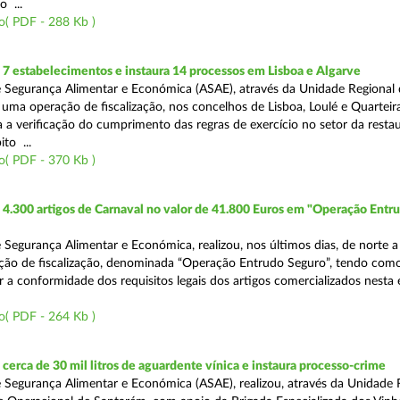
o ...
o( PDF - 288 Kb )
7 estabelecimentos e instaura 14 processos em Lisboa e Algarve
 Segurança Alimentar e Económica (ASAE), através da Unidade Regional 
 uma operação de fiscalização, nos concelhos de Lisboa, Loulé e Quarteira
a a verificação do cumprimento das regras de exercício no setor da resta
to ...
o( PDF - 370 Kb )
4.300 artigos de Carnaval no valor de 41.800 Euros em "Operação Entr
 Segurança Alimentar e Económica, realizou, nos últimos dias, de norte a
ção de fiscalização, denominada “Operação Entrudo Seguro”, tendo como
ar a conformidade dos requisitos legais dos artigos comercializados nesta
o( PDF - 264 Kb )
erca de 30 mil litros de aguardente vínica e instaura processo-crime
 Segurança Alimentar e Económica (ASAE), realizou, através da Unidade 