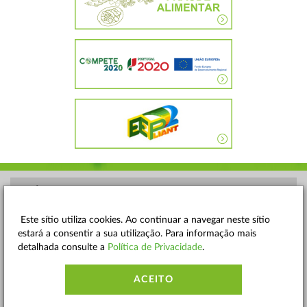
POLÍTICA DE PRIVACIDADE
TERMOS E CONDIÇÕES
Este sítio utiliza cookies. Ao continuar a navegar neste sítio
estará a consentir a sua utilização. Para informação mais
MAPA DO SITE
detalhada consulte a
Política de Privacidade
.
CONTACTOS
ACEITO
ACESSIBILIDADE