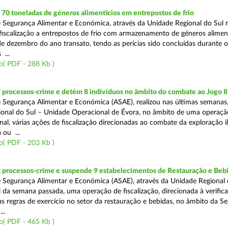
0 toneladas de géneros alimentícios em entrepostos de frio
 Segurança Alimentar e Económica, através da Unidade Regional do Sul r
 fiscalização a entrepostos de frio com armazenamento de géneros alimen
e dezembro do ano transato, tendo as perícias sido concluídas durante 
 ...
o( PDF - 288 Kb )
 processos-crime e detém 8 indivíduos no âmbito do combate ao Jogo Il
 Segurança Alimentar e Económica (ASAE), realizou nas últimas semanas,
onal do Sul – Unidade Operacional de Évora, no âmbito de uma operaçã
al, várias ações de fiscalização direcionadas ao combate da exploração il
 ou ...
o( PDF - 203 Kb )
2 processos-crime e suspende 9 estabelecimentos de Restauração e Beb
 Segurança Alimentar e Económica (ASAE), através da Unidade Regional 
al da semana passada, uma operação de fiscalização, direcionada à verific
 regras de exercício no setor da restauração e bebidas, no âmbito da S
..
o( PDF - 465 Kb )