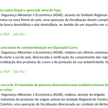
a casino ilegal e apreende arma de fogo
 Segurança Alimentar e Económica (ASAE), através da Unidade Regional 
semana na zona Norte do país, uma operação de fiscalização dando cumpr
e busca domiciliária e não domiciliária, no âmbito de um inquérito em c
o( PDF - 245 Kb )
6 processos de contraordenação em Operação Cuero
 Segurança Alimentar e Económica (ASAE), realizou nas últimas semanas
 de norte a sul do país, direcionada à verificação do cumprimento das regr
ercialização dos produtos de couro e da proteção da sua autenticidade, f
o( PDF - 182 Kb )
erca de 11 toneladas de géneros alimentícios num estabelecimento ile
so-crime
 Segurança Alimentar e Económica (ASAE), realizou, através da brigada
e indústrias de produtos de origem animal da Unidade Regional do Centr
Coimbra, uma operação de fiscalização direcionada ao combate de ilícito