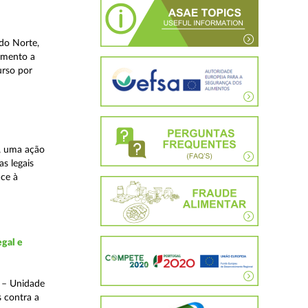
do Norte,
imento a
urso por
, uma ação
as legais
ace à
gal e
o – Unidade
s contra a