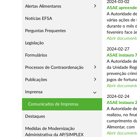
2024-03-02
Alertas Alimentares
ASAE apreende 7
A Autoridade de
Notícias EFSA
várias ações de
durante o mês d
Perguntas Frequentes
fevereiro face às
Abrir document
Legislação
2024-02-27
Formulários
ASAE instaura 7
A Autoridade de
Processos de Contraordenação
da Unidade Regi
prevenção crimin
Publicações
jogos de fortuna
Abrir document
Imprensa
2024-02-24
ASAE instaura 
Comunicados de Imprensa
A Autoridade de
realizou, no fin
Destaques
cumprimento das
Alimentar, com .
Medidas de Modernização
Abrir document
Administrativa da AP/SIMPLEX