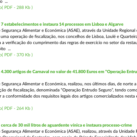
o ...
o( PDF - 288 Kb )
7 estabelecimentos e instaura 14 processos em Lisboa e Algarve
 Segurança Alimentar e Económica (ASAE), através da Unidade Regional 
 uma operação de fiscalização, nos concelhos de Lisboa, Loulé e Quarteira
a a verificação do cumprimento das regras de exercício no setor da resta
to ...
o( PDF - 370 Kb )
4.300 artigos de Carnaval no valor de 41.800 Euros em "Operação Entr
 Segurança Alimentar e Económica, realizou, nos últimos dias, de norte a
ção de fiscalização, denominada “Operação Entrudo Seguro”, tendo como
ar a conformidade dos requisitos legais dos artigos comercializados nesta
o( PDF - 264 Kb )
erca de 30 mil litros de aguardente vínica e instaura processo-crime
 Segurança Alimentar e Económica (ASAE), realizou, através da Unidade 