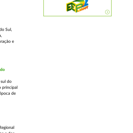
do Sul,
,
uração e
udo
 sul do
 principal
 época de
Regional