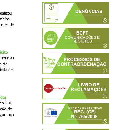
ealizou
tícios
o mês de
ícito
 através
o de
ícita de
idas
do Sul,
ação do
egurança