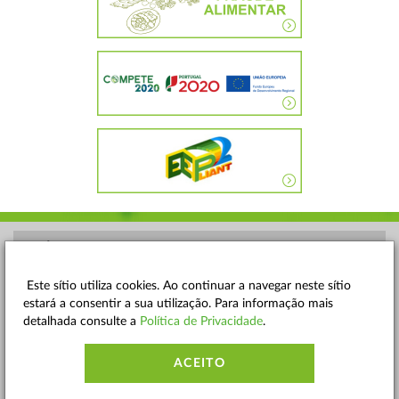
POLÍTICA DE PRIVACIDADE
TERMOS E CONDIÇÕES
Este sítio utiliza cookies. Ao continuar a navegar neste sítio
estará a consentir a sua utilização. Para informação mais
MAPA DO SITE
detalhada consulte a
Política de Privacidade
.
CONTACTOS
ACEITO
ACESSIBILIDADE