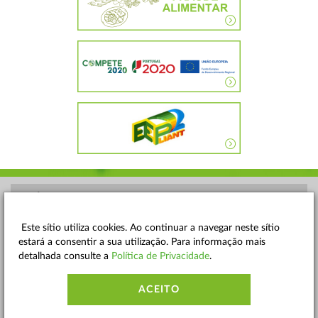
POLÍTICA DE PRIVACIDADE
TERMOS E CONDIÇÕES
Este sítio utiliza cookies. Ao continuar a navegar neste sítio
estará a consentir a sua utilização. Para informação mais
MAPA DO SITE
detalhada consulte a
Política de Privacidade
.
CONTACTOS
ACEITO
ACESSIBILIDADE