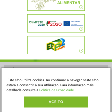
POLÍTICA DE PRIVACIDADE
TERMOS E CONDIÇÕES
Este sítio utiliza cookies. Ao continuar a navegar neste sítio
estará a consentir a sua utilização. Para informação mais
MAPA DO SITE
detalhada consulte a
Política de Privacidade
.
CONTACTOS
ACEITO
ACESSIBILIDADE