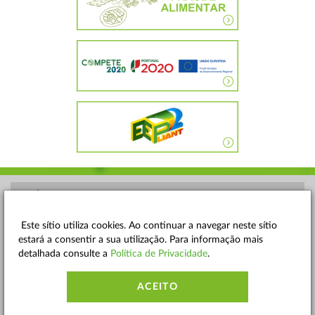
POLÍTICA DE PRIVACIDADE
TERMOS E CONDIÇÕES
Este sítio utiliza cookies. Ao continuar a navegar neste sítio
estará a consentir a sua utilização. Para informação mais
MAPA DO SITE
detalhada consulte a
Política de Privacidade
.
CONTACTOS
ACEITO
ACESSIBILIDADE