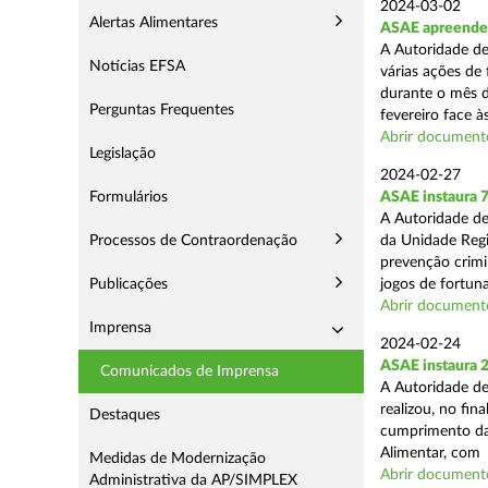
2024-03-02
Alertas Alimentares
ASAE apreende 7
A Autoridade de
Notícias EFSA
várias ações de
durante o mês d
Perguntas Frequentes
fevereiro face às
Abrir document
Legislação
2024-02-27
Formulários
ASAE instaura 7
A Autoridade de
Processos de Contraordenação
da Unidade Regi
prevenção crimin
Publicações
jogos de fortuna
Abrir document
Imprensa
2024-02-24
ASAE instaura 
Comunicados de Imprensa
A Autoridade de
realizou, no fin
Destaques
cumprimento das
Alimentar, com .
Medidas de Modernização
Abrir document
Administrativa da AP/SIMPLEX