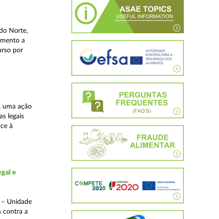
do Norte,
imento a
urso por
, uma ação
as legais
ace à
gal e
o – Unidade
s contra a