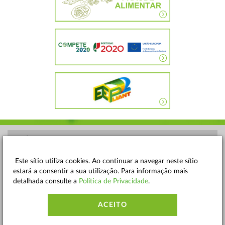
POLÍTICA DE PRIVACIDADE
TERMOS E CONDIÇÕES
Este sítio utiliza cookies. Ao continuar a navegar neste sítio
estará a consentir a sua utilização. Para informação mais
MAPA DO SITE
detalhada consulte a
Política de Privacidade
.
CONTACTOS
ACEITO
ACESSIBILIDADE