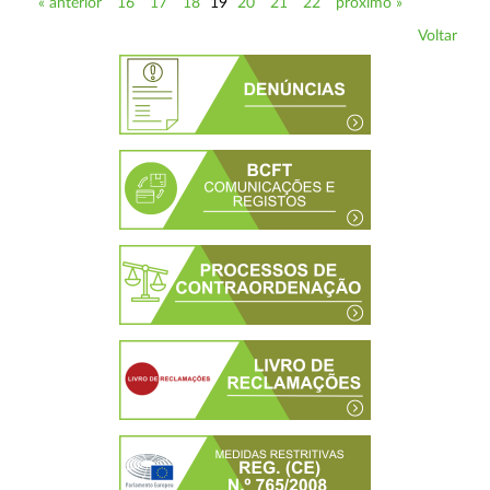
« anterior
16
17
18
19
20
21
22
próximo »
Voltar