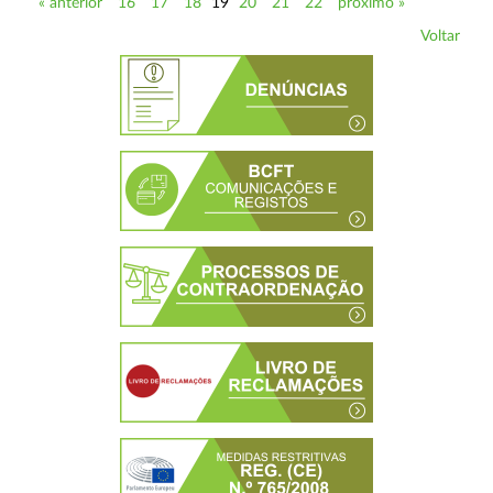
« anterior
16
17
18
19
20
21
22
próximo »
Voltar