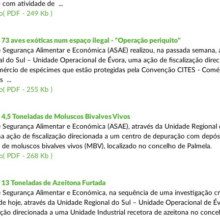
 com atividade de ...
o( PDF - 249 Kb )
3 aves exóticas num espaço ilegal - "Operação periquito"
 Segurança Alimentar e Económica (ASAE) realizou, na passada semana, 
l do Sul – Unidade Operacional de Évora, uma ação de fiscalização direc
mércio de espécimes que estão protegidas pela Convenção CITES - Comé
 ...
o( PDF - 255 Kb )
4,5 Toneladas de Moluscos Bivalves Vivos
 Segurança Alimentar e Económica (ASAE), através da Unidade Regional 
ma ação de fiscalização direcionada a um centro de depuração com depós
e moluscos bivalves vivos (MBV), localizado no concelho de Palmela.
o( PDF - 268 Kb )
13 Toneladas de Azeitona Furtada
 Segurança Alimentar e Económica, na sequência de uma investigação cr
a de hoje, através da Unidade Regional do Sul – Unidade Operacional de É
zação direcionada a uma Unidade Industrial recetora de azeitona no conce