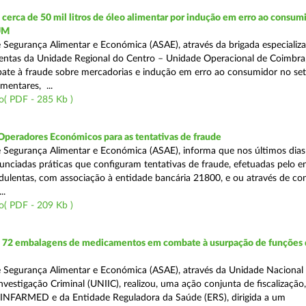
erca de 50 mil litros de óleo alimentar por indução em erro ao consumi
UM
 Segurança Alimentar e Económica (ASAE), através da brigada especializ
lentas da Unidade Regional do Centro – Unidade Operacional de Coimbra
te à fraude sobre mercadorias e indução em erro ao consumidor no set
imentares, ...
o( PDF - 285 Kb )
Operadores Económicos para as tentativas de fraude
 Segurança Alimentar e Económica (ASAE), informa que nos últimos dia
unciadas práticas que configuram tentativas de fraude, efetuadas pelo e
ulentas, com associação à entidade bancária 21800, e ou através de co
..
o( PDF - 209 Kb )
72 embalagens de medicamentos em combate à usurpação de funções 
 Segurança Alimentar e Económica (ASAE), através da Unidade Nacional
nvestigação Criminal (UNIIC), realizou, uma ação conjunta de fiscalização
 INFARMED e da Entidade Reguladora da Saúde (ERS), dirigida a um