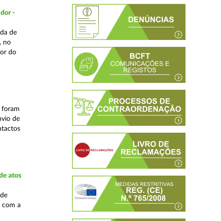
dor -
ada de
, no
or do
s foram
nvio de
ntactos
de atos
 de
, com a