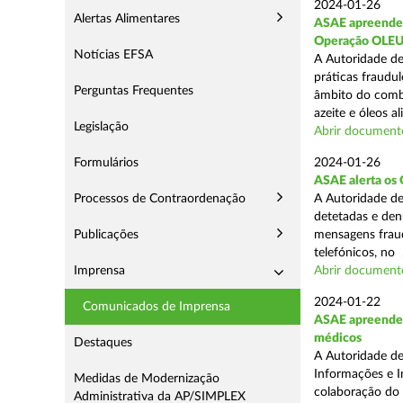
2024-01-26
Alertas Alimentares
ASAE apreende c
Operação OLE
Notícias EFSA
A Autoridade de
práticas fraudu
Perguntas Frequentes
âmbito do comba
azeite e óleos al
Legislação
Abrir document
Formulários
2024-01-26
ASAE alerta os 
Processos de Contraordenação
A Autoridade de
detetadas e den
Publicações
mensagens fraud
telefónicos, no .
Imprensa
Abrir document
2024-01-22
Comunicados de Imprensa
ASAE apreende 
médicos
Destaques
A Autoridade de
Informações e I
Medidas de Modernização
colaboração do
Administrativa da AP/SIMPLEX