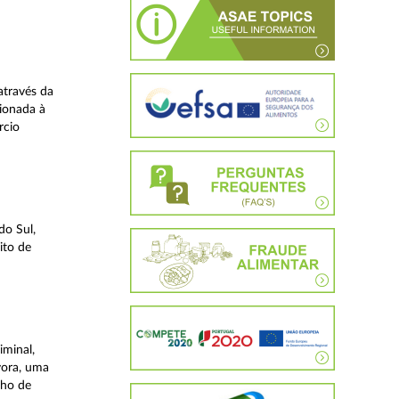
através da
ionada à
rcio
do Sul,
ito de
iminal,
vora, uma
lho de