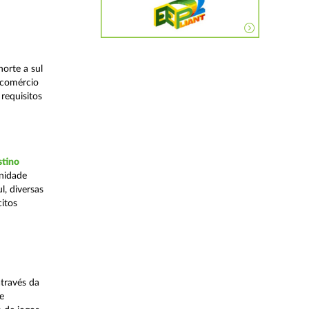
orte a sul
 comércio
requisitos
stino
Unidade
, diversas
citos
través da
e