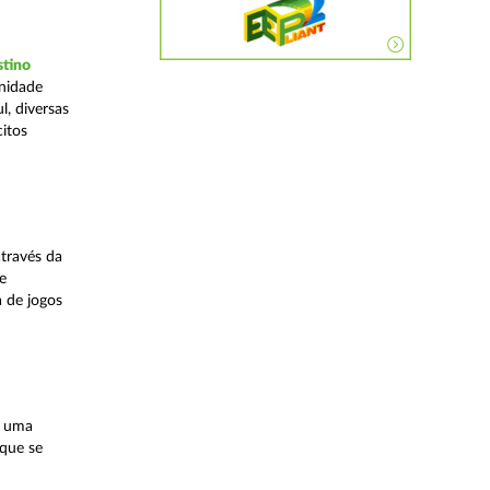
stino
Unidade
, diversas
citos
través da
e
a de jogos
, uma
 que se