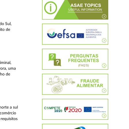
do Sul,
ito de
iminal,
vora, uma
lho de
orte a sul
 comércio
requisitos