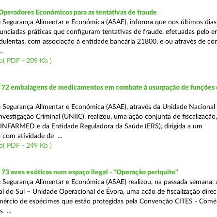
Operadores Económicos para as tentativas de fraude
 Segurança Alimentar e Económica (ASAE), informa que nos últimos dia
unciadas práticas que configuram tentativas de fraude, efetuadas pelo e
ulentas, com associação à entidade bancária 21800, e ou através de co
..
o( PDF - 209 Kb )
72 embalagens de medicamentos em combate à usurpação de funções 
 Segurança Alimentar e Económica (ASAE), através da Unidade Nacional
nvestigação Criminal (UNIIC), realizou, uma ação conjunta de fiscalização
 INFARMED e da Entidade Reguladora da Saúde (ERS), dirigida a um
 com atividade de ...
o( PDF - 249 Kb )
3 aves exóticas num espaço ilegal - "Operação periquito"
 Segurança Alimentar e Económica (ASAE) realizou, na passada semana, 
l do Sul – Unidade Operacional de Évora, uma ação de fiscalização direc
mércio de espécimes que estão protegidas pela Convenção CITES - Comé
 ...