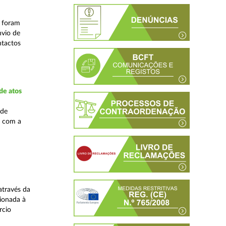
s foram
nvio de
ntactos
de atos
 de
, com a
através da
ionada à
rcio