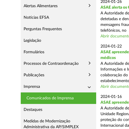
2024-01-26
Alertas Alimentares
ASAE alerta os 
A Autoridade de
Notícias EFSA
detetadas e den
mensagens fraud
Perguntas Frequentes
telefónicos, no .
Abrir document
Legislação
2024-01-22
Formulários
ASAE apreende 
médicos
Processos de Contraordenação
A Autoridade de
Informações e I
Publicações
colaboração do
estabelecimento
Imprensa
Abrir document
2024-01-16
Comunicados de Imprensa
ASAE apreende 7
A Autoridade de
Destaques
Unidade Regiona
proteção do co
Medidas de Modernização
Internacional das
Administrativa da AP/SIMPLEX