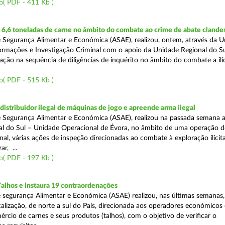
o( PDF - 411 Kb )
6,6 toneladas de carne no âmbito do combate ao crime de abate clande
 Segurança Alimentar e Económica (ASAE), realizou, ontem, através da 
ormações e Investigação Criminal com o apoio da Unidade Regional do Sul
zação na sequência de diligências de inquérito no âmbito do combate a ilí
o( PDF - 515 Kb )
distribuidor ilegal de máquinas de jogo e apreende arma ilegal
 Segurança Alimentar e Económica (ASAE), realizou na passada semana a
l do Sul – Unidade Operacional de Évora, no âmbito de uma operação d
al, várias ações de inspeção direcionadas ao combate à exploração ilícit
r, ...
o( PDF - 197 Kb )
Talhos e instaura 19 contraordenações
 segurança Alimentar e Económica (ASAE) realizou, nas últimas semanas
calização, de norte a sul do País, direcionada aos operadores económicos
rcio de carnes e seus produtos (talhos), com o objetivo de verificar o