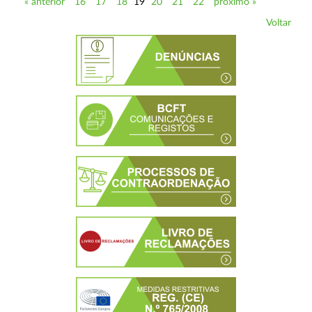
« anterior
16
17
18
19
20
21
22
próximo »
Voltar