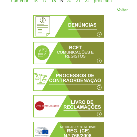
« anterior
16
17
18
19
20
21
22
próximo »
Voltar