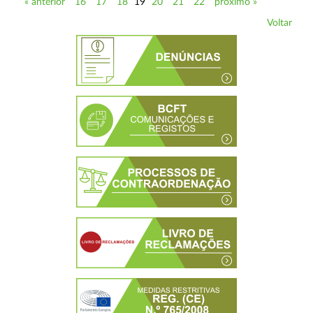
« anterior
16
17
18
19
20
21
22
próximo »
Voltar