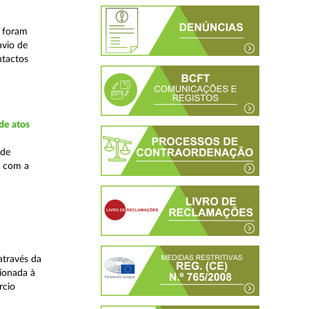
s foram
nvio de
ntactos
de atos
 de
, com a
através da
ionada à
rcio