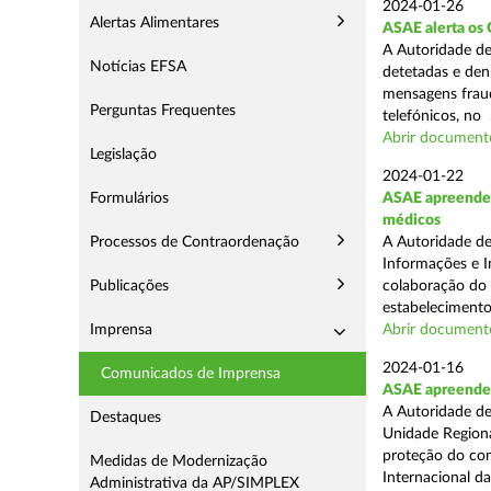
2024-01-26
Alertas Alimentares
ASAE alerta os 
A Autoridade de
Notícias EFSA
detetadas e den
mensagens fraud
Perguntas Frequentes
telefónicos, no .
Abrir document
Legislação
2024-01-22
Formulários
ASAE apreende 
médicos
Processos de Contraordenação
A Autoridade de
Informações e I
Publicações
colaboração do
estabelecimento
Imprensa
Abrir document
2024-01-16
Comunicados de Imprensa
ASAE apreende 7
A Autoridade de
Destaques
Unidade Regiona
proteção do co
Medidas de Modernização
Internacional das
Administrativa da AP/SIMPLEX