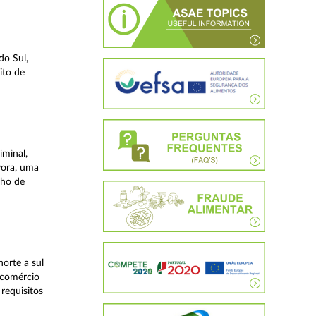
do Sul,
ito de
iminal,
vora, uma
lho de
orte a sul
 comércio
requisitos