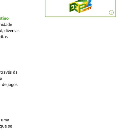
stino
Unidade
, diversas
citos
través da
e
a de jogos
, uma
 que se