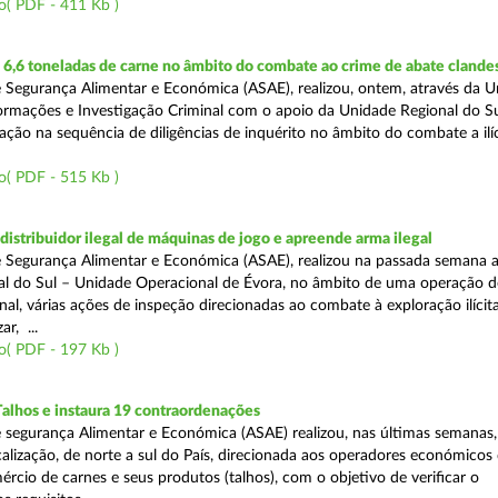
o( PDF - 411 Kb )
6,6 toneladas de carne no âmbito do combate ao crime de abate clande
 Segurança Alimentar e Económica (ASAE), realizou, ontem, através da 
ormações e Investigação Criminal com o apoio da Unidade Regional do Sul
zação na sequência de diligências de inquérito no âmbito do combate a ilí
o( PDF - 515 Kb )
distribuidor ilegal de máquinas de jogo e apreende arma ilegal
 Segurança Alimentar e Económica (ASAE), realizou na passada semana a
l do Sul – Unidade Operacional de Évora, no âmbito de uma operação d
al, várias ações de inspeção direcionadas ao combate à exploração ilícit
r, ...
o( PDF - 197 Kb )
Talhos e instaura 19 contraordenações
 segurança Alimentar e Económica (ASAE) realizou, nas últimas semanas
calização, de norte a sul do País, direcionada aos operadores económicos
rcio de carnes e seus produtos (talhos), com o objetivo de verificar o