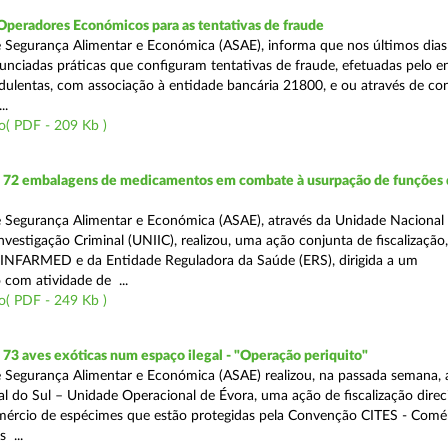
Operadores Económicos para as tentativas de fraude
 Segurança Alimentar e Económica (ASAE), informa que nos últimos dia
unciadas práticas que configuram tentativas de fraude, efetuadas pelo e
ulentas, com associação à entidade bancária 21800, e ou através de co
..
o( PDF - 209 Kb )
72 embalagens de medicamentos em combate à usurpação de funções 
 Segurança Alimentar e Económica (ASAE), através da Unidade Nacional
nvestigação Criminal (UNIIC), realizou, uma ação conjunta de fiscalização
 INFARMED e da Entidade Reguladora da Saúde (ERS), dirigida a um
 com atividade de ...
o( PDF - 249 Kb )
3 aves exóticas num espaço ilegal - "Operação periquito"
 Segurança Alimentar e Económica (ASAE) realizou, na passada semana, 
l do Sul – Unidade Operacional de Évora, uma ação de fiscalização direc
mércio de espécimes que estão protegidas pela Convenção CITES - Comé
 ...