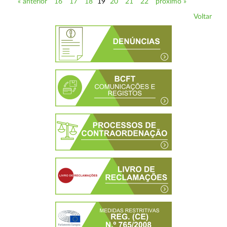
« anterior
16
17
18
19
20
21
22
próximo »
Voltar