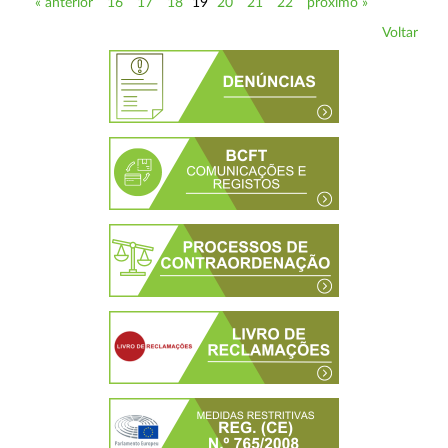
« anterior
16
17
18
19
20
21
22
próximo »
Voltar