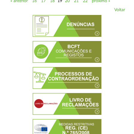
« anterior
16
17
18
19
20
21
22
próximo »
Voltar