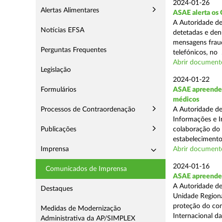
2024-01-26
Alertas Alimentares
ASAE alerta os 
A Autoridade de
Notícias EFSA
detetadas e den
mensagens fraud
Perguntas Frequentes
telefónicos, no .
Abrir document
Legislação
2024-01-22
Formulários
ASAE apreende 
médicos
Processos de Contraordenação
A Autoridade de
Informações e I
Publicações
colaboração do
estabelecimento
Imprensa
Abrir document
2024-01-16
Comunicados de Imprensa
ASAE apreende 7
A Autoridade de
Destaques
Unidade Regiona
proteção do co
Medidas de Modernização
Internacional das
Administrativa da AP/SIMPLEX