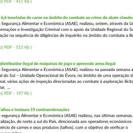
o( PDF - 411 Kb )
6,6 toneladas de carne no âmbito do combate ao crime de abate clande
 Segurança Alimentar e Económica (ASAE), realizou, ontem, através da 
ormações e Investigação Criminal com o apoio da Unidade Regional do Sul
zação na sequência de diligências de inquérito no âmbito do combate a ilí
o( PDF - 515 Kb )
distribuidor ilegal de máquinas de jogo e apreende arma ilegal
 Segurança Alimentar e Económica (ASAE), realizou na passada semana a
l do Sul – Unidade Operacional de Évora, no âmbito de uma operação d
al, várias ações de inspeção direcionadas ao combate à exploração ilícit
r, ...
o( PDF - 197 Kb )
Talhos e instaura 19 contraordenações
 segurança Alimentar e Económica (ASAE) realizou, nas últimas semanas
calização, de norte a sul do País, direcionada aos operadores económicos
rcio de carnes e seus produtos (talhos), com o objetivo de verificar o