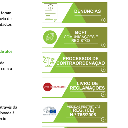
s foram
nvio de
ntactos
de atos
 de
, com a
através da
ionada à
rcio