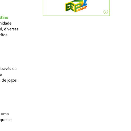
stino
Unidade
, diversas
citos
través da
e
a de jogos
, uma
 que se