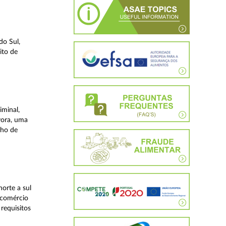
do Sul,
ito de
iminal,
vora, uma
lho de
orte a sul
 comércio
requisitos