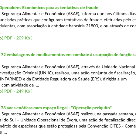
Operadores Económicos para as tentativas de fraude
 Segurança Alimentar e Económica (ASAE), informa que nos últimos dia
unciadas práticas que configuram tentativas de fraude, efetuadas pelo e
ulentas, com associação à entidade bancária 21800, e ou através de co
..
o( PDF - 209 Kb )
72 embalagens de medicamentos em combate à usurpação de funções 
 Segurança Alimentar e Económica (ASAE), através da Unidade Nacional
nvestigação Criminal (UNIIC), realizou, uma ação conjunta de fiscalização
 INFARMED e da Entidade Reguladora da Saúde (ERS), dirigida a um
 com atividade de ...
o( PDF - 249 Kb )
3 aves exóticas num espaço ilegal - "Operação periquito"
 Segurança Alimentar e Económica (ASAE) realizou, na passada semana, 
l do Sul – Unidade Operacional de Évora, uma ação de fiscalização direc
mércio de espécimes que estão protegidas pela Convenção CITES - Comé
 ...