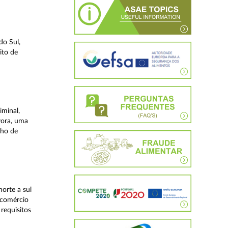
do Sul,
ito de
iminal,
vora, uma
lho de
orte a sul
 comércio
requisitos