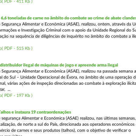
o( PDF - 411 Kb )
6,6 toneladas de carne no âmbito do combate ao crime de abate clande
 Segurança Alimentar e Económica (ASAE), realizou, ontem, através da 
ormações e Investigação Criminal com o apoio da Unidade Regional do Sul
zação na sequência de diligências de inquérito no âmbito do combate a ilí
o( PDF - 515 Kb )
distribuidor ilegal de máquinas de jogo e apreende arma ilegal
 Segurança Alimentar e Económica (ASAE), realizou na passada semana a
l do Sul – Unidade Operacional de Évora, no âmbito de uma operação d
al, várias ações de inspeção direcionadas ao combate à exploração ilícit
r, ...
o( PDF - 197 Kb )
Talhos e instaura 19 contraordenações
 segurança Alimentar e Económica (ASAE) realizou, nas últimas semanas
calização, de norte a sul do País, direcionada aos operadores económicos
rcio de carnes e seus produtos (talhos), com o objetivo de verificar o