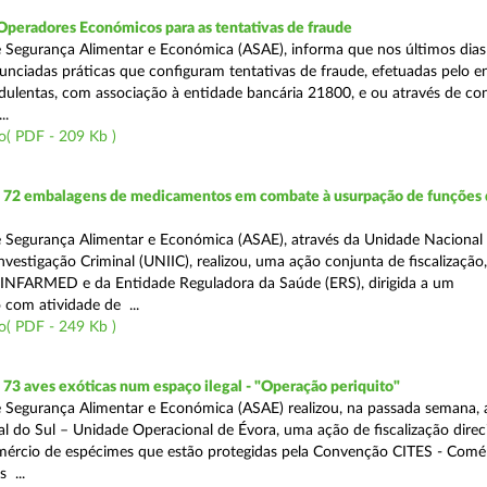
Operadores Económicos para as tentativas de fraude
 Segurança Alimentar e Económica (ASAE), informa que nos últimos dia
unciadas práticas que configuram tentativas de fraude, efetuadas pelo e
ulentas, com associação à entidade bancária 21800, e ou através de co
..
o( PDF - 209 Kb )
72 embalagens de medicamentos em combate à usurpação de funções 
 Segurança Alimentar e Económica (ASAE), através da Unidade Nacional
nvestigação Criminal (UNIIC), realizou, uma ação conjunta de fiscalização
 INFARMED e da Entidade Reguladora da Saúde (ERS), dirigida a um
 com atividade de ...
o( PDF - 249 Kb )
3 aves exóticas num espaço ilegal - "Operação periquito"
 Segurança Alimentar e Económica (ASAE) realizou, na passada semana, 
l do Sul – Unidade Operacional de Évora, uma ação de fiscalização direc
mércio de espécimes que estão protegidas pela Convenção CITES - Comé
 ...