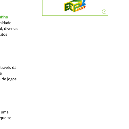
stino
Unidade
, diversas
citos
través da
e
a de jogos
, uma
 que se