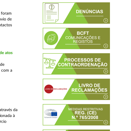
s foram
nvio de
ntactos
de atos
 de
, com a
através da
ionada à
rcio