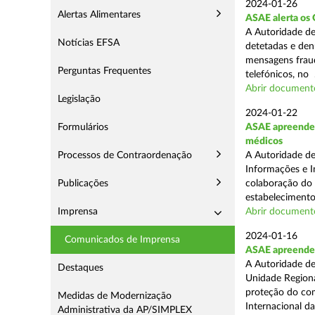
2024-01-26
Alertas Alimentares
ASAE alerta os 
A Autoridade de
Notícias EFSA
detetadas e den
mensagens fraud
Perguntas Frequentes
telefónicos, no .
Abrir document
Legislação
2024-01-22
Formulários
ASAE apreende 
médicos
Processos de Contraordenação
A Autoridade de
Informações e I
Publicações
colaboração do
estabelecimento
Imprensa
Abrir document
2024-01-16
Comunicados de Imprensa
ASAE apreende 7
A Autoridade de
Destaques
Unidade Regiona
proteção do co
Medidas de Modernização
Internacional das
Administrativa da AP/SIMPLEX