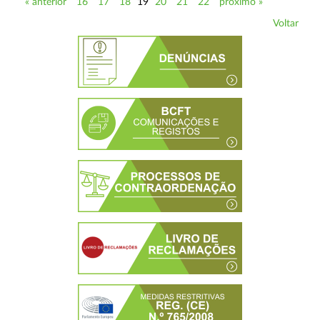
« anterior
16
17
18
19
20
21
22
próximo »
Voltar