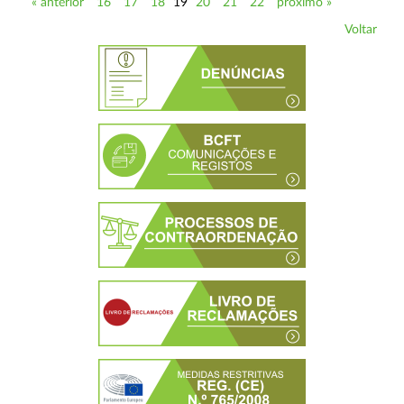
« anterior
16
17
18
19
20
21
22
próximo »
Voltar