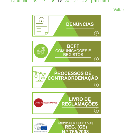
« anterior
16
17
18
19
20
21
22
próximo »
Voltar