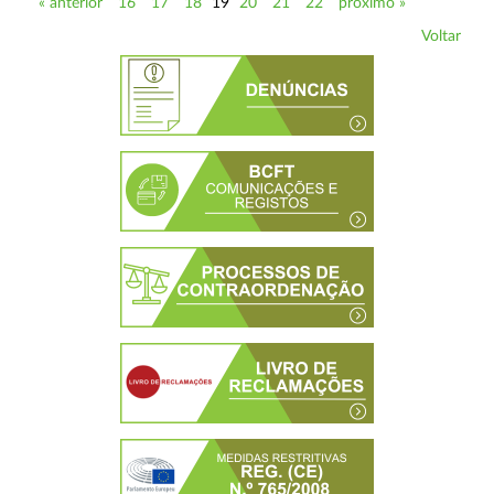
« anterior
16
17
18
19
20
21
22
próximo »
Voltar