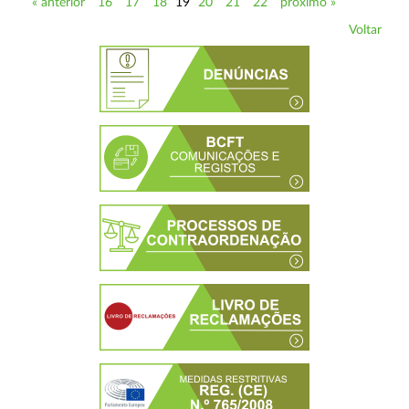
« anterior
16
17
18
19
20
21
22
próximo »
Voltar