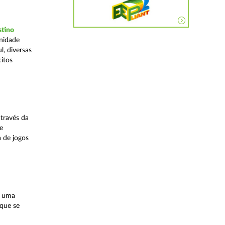
stino
Unidade
, diversas
citos
través da
e
a de jogos
, uma
 que se