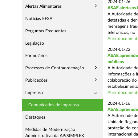
2024-01-26
Alertas Alimentares
ASAE alerta os 
A Autoridade de
Notícias EFSA
detetadas e den
mensagens fraud
Perguntas Frequentes
telefónicos, no .
Abrir document
Legislação
2024-01-22
Formulários
ASAE apreende 
médicos
Processos de Contraordenação
A Autoridade de
Informações e I
Publicações
colaboração do
estabelecimento
Imprensa
Abrir document
2024-01-16
Comunicados de Imprensa
ASAE apreende 7
A Autoridade de
Destaques
Unidade Regiona
proteção do co
Medidas de Modernização
Internacional das
Administrativa da AP/SIMPLEX