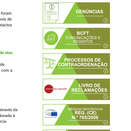
s foram
nvio de
ntactos
de atos
 de
, com a
através da
ionada à
rcio