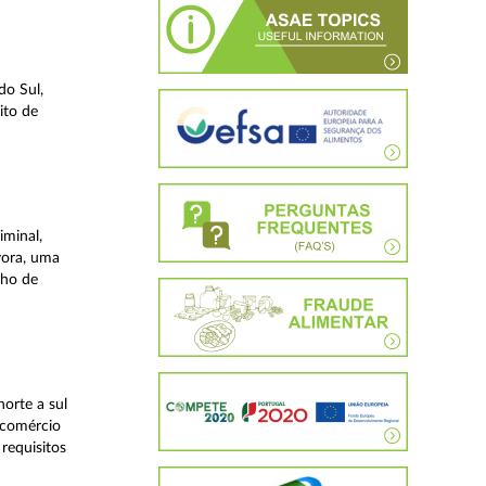
do Sul,
ito de
iminal,
vora, uma
lho de
orte a sul
 comércio
requisitos