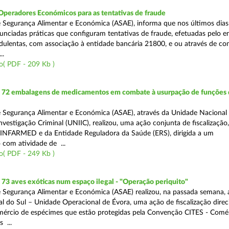
Operadores Económicos para as tentativas de fraude
 Segurança Alimentar e Económica (ASAE), informa que nos últimos dia
unciadas práticas que configuram tentativas de fraude, efetuadas pelo e
ulentas, com associação à entidade bancária 21800, e ou através de co
..
o( PDF - 209 Kb )
72 embalagens de medicamentos em combate à usurpação de funções 
 Segurança Alimentar e Económica (ASAE), através da Unidade Nacional
nvestigação Criminal (UNIIC), realizou, uma ação conjunta de fiscalização
 INFARMED e da Entidade Reguladora da Saúde (ERS), dirigida a um
 com atividade de ...
o( PDF - 249 Kb )
3 aves exóticas num espaço ilegal - "Operação periquito"
 Segurança Alimentar e Económica (ASAE) realizou, na passada semana, 
l do Sul – Unidade Operacional de Évora, uma ação de fiscalização direc
mércio de espécimes que estão protegidas pela Convenção CITES - Comé
 ...