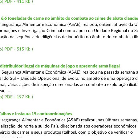
o( PDF - 411 Kb )
6,6 toneladas de carne no âmbito do combate ao crime de abate clande
 Segurança Alimentar e Económica (ASAE), realizou, ontem, através da 
ormações e Investigação Criminal com o apoio da Unidade Regional do Sul
zação na sequência de diligências de inquérito no âmbito do combate a ilí
o( PDF - 515 Kb )
distribuidor ilegal de máquinas de jogo e apreende arma ilegal
 Segurança Alimentar e Económica (ASAE), realizou na passada semana a
l do Sul – Unidade Operacional de Évora, no âmbito de uma operação d
al, várias ações de inspeção direcionadas ao combate à exploração ilícit
r, ...
o( PDF - 197 Kb )
Talhos e instaura 19 contraordenações
 segurança Alimentar e Económica (ASAE) realizou, nas últimas semanas
calização, de norte a sul do País, direcionada aos operadores económicos
rcio de carnes e seus produtos (talhos), com o objetivo de verificar o