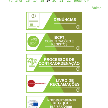
« anterior
16
17
18
19
20
21
22
próximo »
Voltar