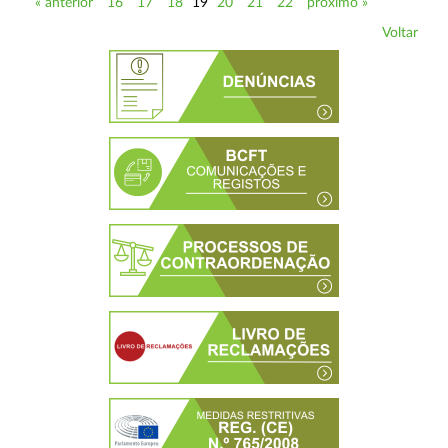
« anterior
16
17
18
19
20
21
22
próximo »
Voltar