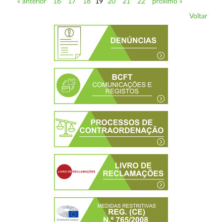
« anterior
16
17
18
19
20
21
22
próximo »
Voltar