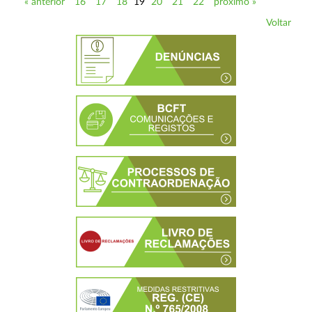
« anterior
16
17
18
19
20
21
22
próximo »
Voltar