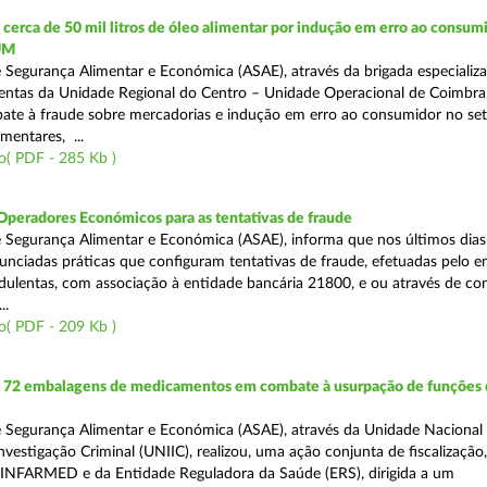
erca de 50 mil litros de óleo alimentar por indução em erro ao consumi
UM
 Segurança Alimentar e Económica (ASAE), através da brigada especializ
lentas da Unidade Regional do Centro – Unidade Operacional de Coimbra
te à fraude sobre mercadorias e indução em erro ao consumidor no set
imentares, ...
o( PDF - 285 Kb )
Operadores Económicos para as tentativas de fraude
 Segurança Alimentar e Económica (ASAE), informa que nos últimos dia
unciadas práticas que configuram tentativas de fraude, efetuadas pelo e
ulentas, com associação à entidade bancária 21800, e ou através de co
..
o( PDF - 209 Kb )
72 embalagens de medicamentos em combate à usurpação de funções 
 Segurança Alimentar e Económica (ASAE), através da Unidade Nacional
nvestigação Criminal (UNIIC), realizou, uma ação conjunta de fiscalização
 INFARMED e da Entidade Reguladora da Saúde (ERS), dirigida a um