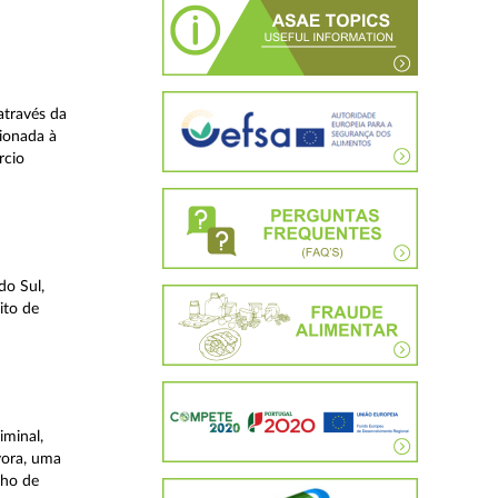
através da
ionada à
rcio
do Sul,
ito de
iminal,
vora, uma
lho de