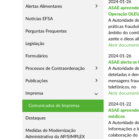
2024-01-26
Alertas Alimentares
ASAE apreende c
Operação OLE
Notícias EFSA
A Autoridade de
práticas fraudu
Perguntas Frequentes
âmbito do comba
azeite e óleos al
Legislação
Abrir document
Formulários
2024-01-26
ASAE alerta os 
Processos de Contraordenação
A Autoridade de
detetadas e den
Publicações
mensagens fraud
telefónicos, no .
Imprensa
Abrir document
2024-01-22
Comunicados de Imprensa
ASAE apreende 
médicos
Destaques
A Autoridade de
Informações e I
Medidas de Modernização
colaboração do
Administrativa da AP/SIMPLEX