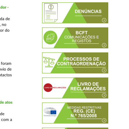
dor -
ada de
, no
or do
s foram
nvio de
ntactos
de atos
 de
, com a