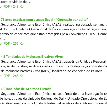
 com atividade de ...
o( PDF - 249 Kb )
3 aves exóticas num espaço ilegal - "Operação periquito"
 Segurança Alimentar e Económica (ASAE) realizou, na passada semana, 
l do Sul – Unidade Operacional de Évora, uma ação de fiscalização direc
mércio de espécimes que estão protegidas pela Convenção CITES - Comé
 ...
o( PDF - 255 Kb )
4,5 Toneladas de Moluscos Bivalves Vivos
 Segurança Alimentar e Económica (ASAE), através da Unidade Regional 
ma ação de fiscalização direcionada a um centro de depuração com depós
e moluscos bivalves vivos (MBV), localizado no concelho de Palmela.
o( PDF - 268 Kb )
13 Toneladas de Azeitona Furtada
 Segurança Alimentar e Económica, na sequência de uma investigação cr
a de hoje, através da Unidade Regional do Sul – Unidade Operacional de É
zação direcionada a uma Unidade Industrial recetora de azeitona no conce