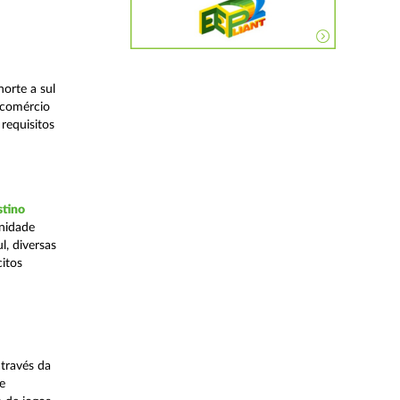
orte a sul
 comércio
requisitos
stino
Unidade
, diversas
citos
través da
e