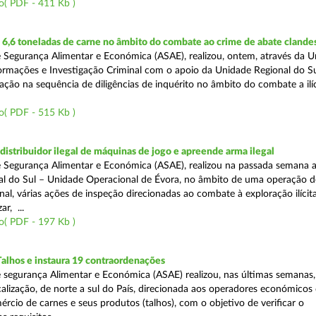
o( PDF - 411 Kb )
6,6 toneladas de carne no âmbito do combate ao crime de abate clande
 Segurança Alimentar e Económica (ASAE), realizou, ontem, através da 
ormações e Investigação Criminal com o apoio da Unidade Regional do Sul
zação na sequência de diligências de inquérito no âmbito do combate a ilí
o( PDF - 515 Kb )
distribuidor ilegal de máquinas de jogo e apreende arma ilegal
 Segurança Alimentar e Económica (ASAE), realizou na passada semana a
l do Sul – Unidade Operacional de Évora, no âmbito de uma operação d
al, várias ações de inspeção direcionadas ao combate à exploração ilícit
r, ...
o( PDF - 197 Kb )
Talhos e instaura 19 contraordenações
 segurança Alimentar e Económica (ASAE) realizou, nas últimas semanas
calização, de norte a sul do País, direcionada aos operadores económicos
rcio de carnes e seus produtos (talhos), com o objetivo de verificar o