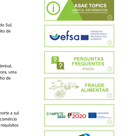
do Sul,
ito de
iminal,
vora, uma
lho de
orte a sul
 comércio
requisitos