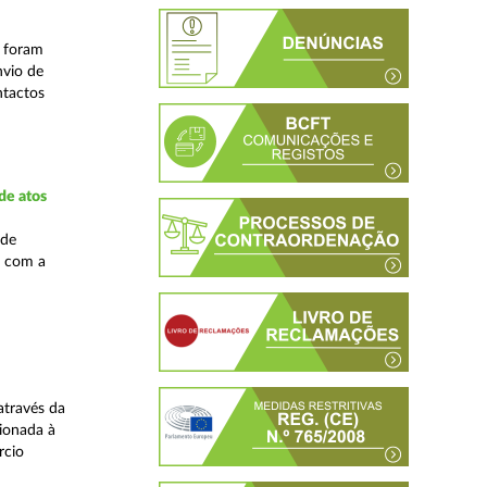
s foram
nvio de
ntactos
de atos
 de
, com a
através da
ionada à
rcio