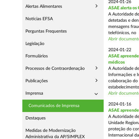
2024-01-26
Alertas Alimentares
ASAE alerta os 
A Autoridade de
Notícias EFSA
detetadas e den
mensagens fraud
Perguntas Frequentes
telefónicos, no .
Abrir document
Legislação
2024-01-22
Formulários
ASAE apreende 
médicos
Processos de Contraordenação
A Autoridade de
Informações e I
Publicações
colaboração do
estabelecimento
Imprensa
Abrir document
2024-01-16
Comunicados de Imprensa
ASAE apreende 7
A Autoridade de
Destaques
Unidade Regiona
proteção do co
Medidas de Modernização
Internacional das
Administrativa da AP/SIMPLEX