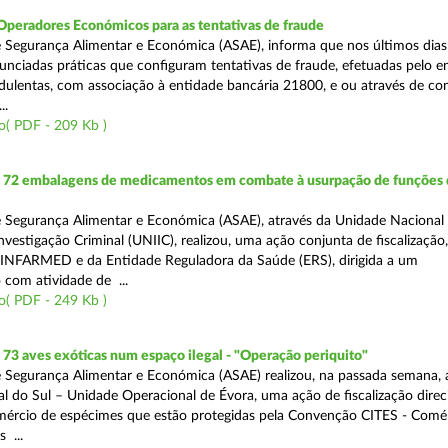
Operadores Económicos para as tentativas de fraude
 Segurança Alimentar e Económica (ASAE), informa que nos últimos dia
unciadas práticas que configuram tentativas de fraude, efetuadas pelo e
ulentas, com associação à entidade bancária 21800, e ou através de co
..
o( PDF - 209 Kb )
72 embalagens de medicamentos em combate à usurpação de funções 
 Segurança Alimentar e Económica (ASAE), através da Unidade Nacional
nvestigação Criminal (UNIIC), realizou, uma ação conjunta de fiscalização
 INFARMED e da Entidade Reguladora da Saúde (ERS), dirigida a um
 com atividade de ...
o( PDF - 249 Kb )
3 aves exóticas num espaço ilegal - "Operação periquito"
 Segurança Alimentar e Económica (ASAE) realizou, na passada semana, 
l do Sul – Unidade Operacional de Évora, uma ação de fiscalização direc
mércio de espécimes que estão protegidas pela Convenção CITES - Comé
 ...