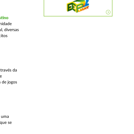
stino
Unidade
, diversas
citos
través da
e
a de jogos
, uma
 que se