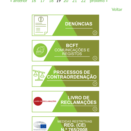
« anterior
16
17
18
19
20
21
22
próximo »
Voltar