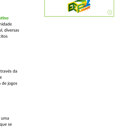
stino
Unidade
, diversas
citos
través da
e
a de jogos
, uma
 que se