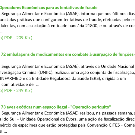
Operadores Económicos para as tentativas de fraude
 Segurança Alimentar e Económica (ASAE), informa que nos últimos dia
unciadas práticas que configuram tentativas de fraude, efetuadas pelo e
ulentas, com associação à entidade bancária 21800, e ou através de co
..
o( PDF - 209 Kb )
72 embalagens de medicamentos em combate à usurpação de funções 
 Segurança Alimentar e Económica (ASAE), através da Unidade Nacional
nvestigação Criminal (UNIIC), realizou, uma ação conjunta de fiscalização
 INFARMED e da Entidade Reguladora da Saúde (ERS), dirigida a um
 com atividade de ...
o( PDF - 249 Kb )
3 aves exóticas num espaço ilegal - "Operação periquito"
 Segurança Alimentar e Económica (ASAE) realizou, na passada semana, 
l do Sul – Unidade Operacional de Évora, uma ação de fiscalização direc
mércio de espécimes que estão protegidas pela Convenção CITES - Comé
 ...