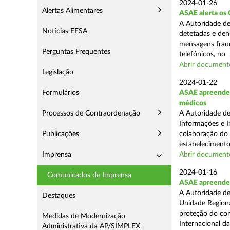
2024-01-26
Alertas Alimentares
ASAE alerta os 
A Autoridade de
Notícias EFSA
detetadas e den
mensagens fraud
Perguntas Frequentes
telefónicos, no .
Abrir document
Legislação
2024-01-22
Formulários
ASAE apreende 
médicos
Processos de Contraordenação
A Autoridade de
Informações e I
Publicações
colaboração do
estabelecimento
Imprensa
Abrir document
2024-01-16
Comunicados de Imprensa
ASAE apreende 7
A Autoridade de
Destaques
Unidade Regiona
proteção do co
Medidas de Modernização
Internacional das
Administrativa da AP/SIMPLEX