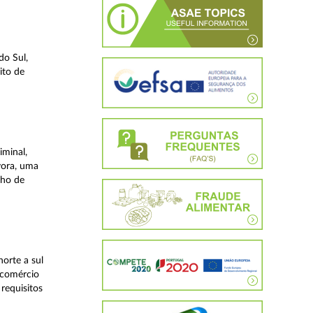
do Sul,
ito de
iminal,
vora, uma
lho de
orte a sul
 comércio
requisitos