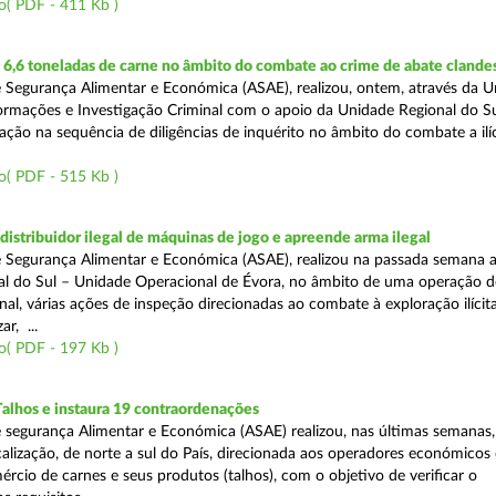
o( PDF - 411 Kb )
6,6 toneladas de carne no âmbito do combate ao crime de abate clande
 Segurança Alimentar e Económica (ASAE), realizou, ontem, através da 
ormações e Investigação Criminal com o apoio da Unidade Regional do Sul
zação na sequência de diligências de inquérito no âmbito do combate a ilí
o( PDF - 515 Kb )
distribuidor ilegal de máquinas de jogo e apreende arma ilegal
 Segurança Alimentar e Económica (ASAE), realizou na passada semana a
l do Sul – Unidade Operacional de Évora, no âmbito de uma operação d
al, várias ações de inspeção direcionadas ao combate à exploração ilícit
r, ...
o( PDF - 197 Kb )
Talhos e instaura 19 contraordenações
 segurança Alimentar e Económica (ASAE) realizou, nas últimas semanas
calização, de norte a sul do País, direcionada aos operadores económicos
rcio de carnes e seus produtos (talhos), com o objetivo de verificar o