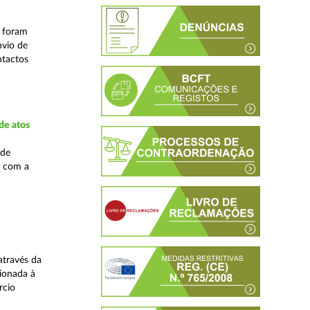
s foram
nvio de
ntactos
de atos
 de
, com a
através da
ionada à
rcio