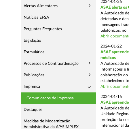
2024-01-26
Alertas Alimentares
ASAE alerta os 
A Autoridade de
Notícias EFSA
detetadas e den
mensagens fraud
Perguntas Frequentes
telefónicos, no .
Abrir document
Legislação
2024-01-22
Formulários
ASAE apreende 
médicos
Processos de Contraordenação
A Autoridade de
Informações e I
Publicações
colaboração do
estabelecimento
Imprensa
Abrir document
2024-01-16
Comunicados de Imprensa
ASAE apreende 7
A Autoridade de
Destaques
Unidade Regiona
proteção do co
Medidas de Modernização
Internacional das
Administrativa da AP/SIMPLEX