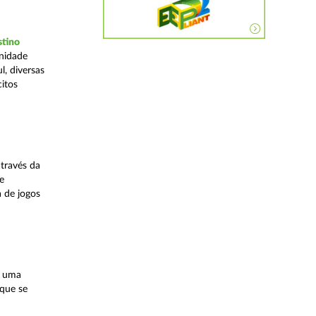
stino
Unidade
, diversas
citos
través da
e
a de jogos
, uma
 que se