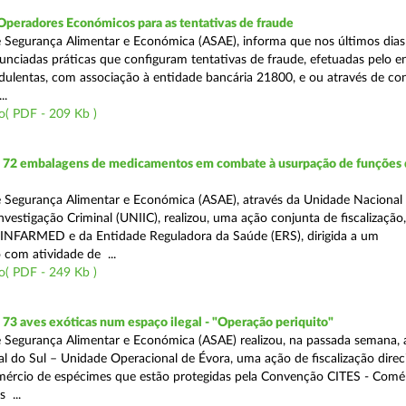
Operadores Económicos para as tentativas de fraude
 Segurança Alimentar e Económica (ASAE), informa que nos últimos dia
unciadas práticas que configuram tentativas de fraude, efetuadas pelo e
ulentas, com associação à entidade bancária 21800, e ou através de co
..
o( PDF - 209 Kb )
72 embalagens de medicamentos em combate à usurpação de funções 
 Segurança Alimentar e Económica (ASAE), através da Unidade Nacional
nvestigação Criminal (UNIIC), realizou, uma ação conjunta de fiscalização
 INFARMED e da Entidade Reguladora da Saúde (ERS), dirigida a um
 com atividade de ...
o( PDF - 249 Kb )
3 aves exóticas num espaço ilegal - "Operação periquito"
 Segurança Alimentar e Económica (ASAE) realizou, na passada semana, 
l do Sul – Unidade Operacional de Évora, uma ação de fiscalização direc
mércio de espécimes que estão protegidas pela Convenção CITES - Comé
 ...