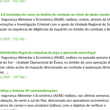
o( PDF - 411 Kb )
6,6 toneladas de carne no âmbito do combate ao crime de abate clande
 Segurança Alimentar e Económica (ASAE), realizou, ontem, através da 
ormações e Investigação Criminal com o apoio da Unidade Regional do Sul
zação na sequência de diligências de inquérito no âmbito do combate a ilí
o( PDF - 515 Kb )
distribuidor ilegal de máquinas de jogo e apreende arma ilegal
 Segurança Alimentar e Económica (ASAE), realizou na passada semana a
l do Sul – Unidade Operacional de Évora, no âmbito de uma operação d
al, várias ações de inspeção direcionadas ao combate à exploração ilícit
r, ...
o( PDF - 197 Kb )
Talhos e instaura 19 contraordenações
 segurança Alimentar e Económica (ASAE) realizou, nas últimas semanas
calização, de norte a sul do País, direcionada aos operadores económicos
rcio de carnes e seus produtos (talhos), com o objetivo de verificar o