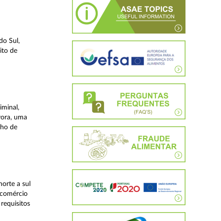
do Sul,
ito de
iminal,
vora, uma
lho de
orte a sul
 comércio
requisitos