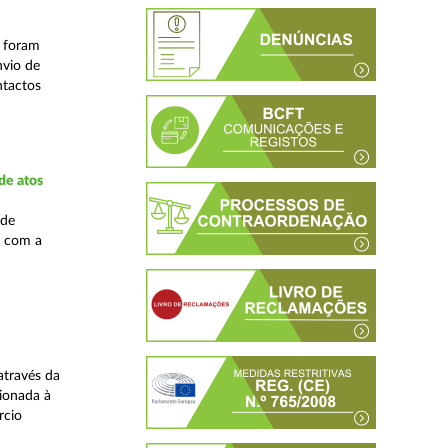
s foram
nvio de
ntactos
de atos
 de
, com a
através da
ionada à
rcio